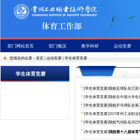
部门网站首页
部门概况
教学科研
运动竞赛
您现在的位置：
首页
运动竞赛
学生体育竞赛
学生体育竞赛
[
学生体育竞赛
]
我校足球队在江苏省
[
学生体育竞赛
]
我校在中国大学生
[
学生体育竞赛
]
我校乒乓球队在第
[
学生体育竞赛
]
2025常州工业职
[
学生体育竞赛
]
我校气功队在202
[
学生体育竞赛
]
我校第十八届体育