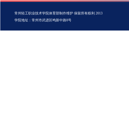
常州轻工职业技术学院体育部制作维护 保留所有权利 2013
学院地址：常州市武进区鸣新中路8号