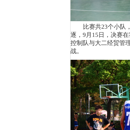
比赛共
23
个
小
队
逐，
9
月
15
日，决赛在
控制队
与大二
经贸管
战。