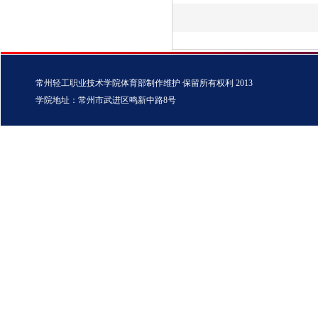
常州轻工职业技术学院体育部制作维护 保留所有权利 2013
学院地址：常州市武进区鸣新中路8号